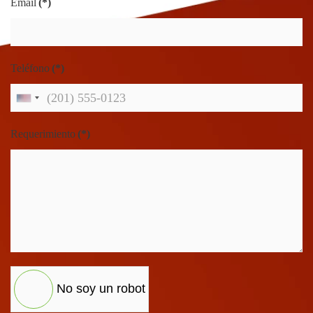
Email
(*)
Teléfono
(*)
United
States
Requerimiento
(*)
+1
No soy un robot