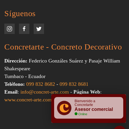
Síguenos
Concretarte - Concreto Decorativo
Dirección:
Federico Gonzáles Suárez y Pasaje William
Shakespeare
Tumbaco - Ecuador
Teléfono:
099 832 8682
-
099 832 8681
Email
:
info@concret-arte.com
-
Página Web
:
www.concret-arte.com
Bienvenido a
Concretarte
Asesor comercial
Online